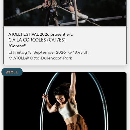
ATOLL FESTIVAL 2026 präsentiert:
CIA LA CORCOLES (CAT/ES)
"Carena"
Freitag 18. September 2026
18:45 Uhr
ATOLL@ Otto-Dullenkopf-Park
ATOLL