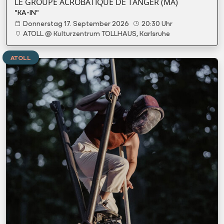
LE GROUPE ACROBATIQUE DE TANGER (MA)
"KA-IN"
Donnerstag 17. September 2026
20:30 Uhr
ATOLL @ Kulturzentrum TOLLHAUS, Karlsruhe
ATOLL