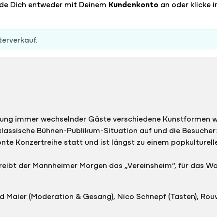
lde Dich entweder mit Deinem
Kundenkonto
an oder klicke i
terverkauf.
ung immer wechselnder Gäste verschiedene Kunstformen wie
klassische Bühnen-Publikum-Situation auf und die Besucher:i
önte Konzertreihe statt und ist längst zu einem popkulture
hreibt der Mannheimer Morgen das „Vereinsheim“, für das 
d Maier (Moderation & Gesang), Nico Schnepf (Tasten), Rouv