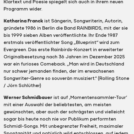
Klartext und Poesie spiegelt sich auch in ihrem neuen
Programm wider.
Katharina Franck
ist Sängerin, Songwriterin, Autorin,
gründete 1986 in Berlin die Band RAINBIRDS, mit der sie
bis 1999 sieben Alben veröffentlichte. Ihr Ende 1987
erstmals veröffentlichter Song „Blueprint“ wird zum
Evergreen. Das erste Rainbirds-Konzert in erweiterter
Originalbesetzung nach 36 Jahren im Dezember 2025
war ein furioses Comeback. „Man wird in Deutschland
nur schwer jemanden finden, der im erwachsenen
Songwriter-Genre so souverän musiziert.“ (Rolling Stone
/ Jörn Schlüther)
Werner Schmidbauer
ist auf ‚Momentensammler-Tour’
mit einer Auswahl der beliebtesten, am meisten
gewünschten, aber auch der schrägsten und vielleicht
sogar bis heute noch nie vor Publikum performten
Schmidl-Songs. Mit unbegrenzter Freiheit, maximaler
Spontanität und natürlich wild entschlossen, auf jedem