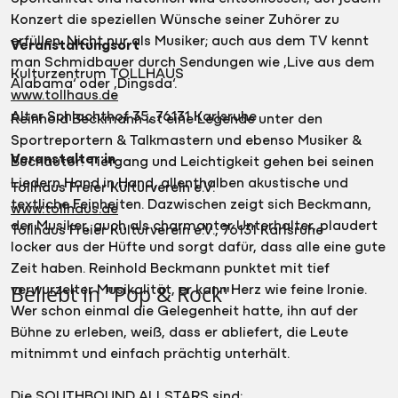
Konzert die speziellen Wünsche seiner Zuhörer zu
erfüllen. Nicht nur als Musiker; auch aus dem TV kennt
Veranstaltungsort
man Schmidbauer durch Sendungen wie ‚Live aus dem
Kulturzentrum TOLLHAUS
Alabama‘ oder ‚Dingsda‘.
www.tollhaus.de
Alter Schlachthof 35, 76131 Karlsruhe
Reinhold Beckmann ist eine Legende unter den
Sportreportern & Talkmastern und ebenso Musiker &
Veranstalter:in
Buchautor! Tiefgang und Leichtigkeit gehen bei seinen
Liedern Hand in Hand, allenthalben akustische und
Tollhaus Freier Kulturverein e.V.
textliche Feinheiten. Dazwischen zeigt sich Beckmann,
www.tollhaus.de
der Musiker, auch als charmanter Unterhalter, plaudert
Tollhaus Freier Kulturverein e.V., 76131 Karlsruhe
locker aus der Hüfte und sorgt dafür, dass alle eine gute
Zeit haben. Reinhold Beckmann punktet mit tief
verwurzelter Musikalität, er kann Herz wie feine Ironie.
Beliebt in "Pop & Rock"
Wer schon einmal die Gelegenheit hatte, ihn auf der
Bühne zu erleben, weiß, dass er abliefert, die Leute
mitnimmt und einfach prächtig unterhält.
Die SOUTHBOUND ALLSTARS sind: