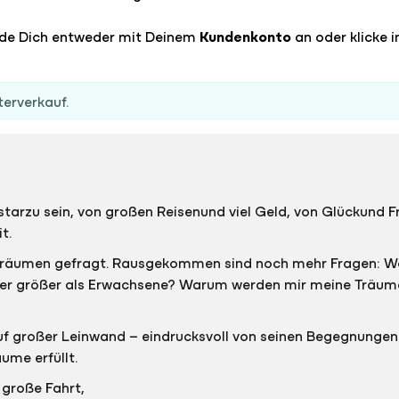
lde Dich entweder mit Deinem
Kundenkonto
an oder klicke i
terverkauf.
starzu sein, von großen Reisenund viel Geld, von Glückund
it.
en Träumen gefragt. Rausgekommen sind noch mehr Fragen: 
nder größer als Erwachsene? Warum werden mir meine Träu
 auf großer Leinwand – eindrucksvoll von seinen Begegnung
ume erfüllt.
 große Fahrt,