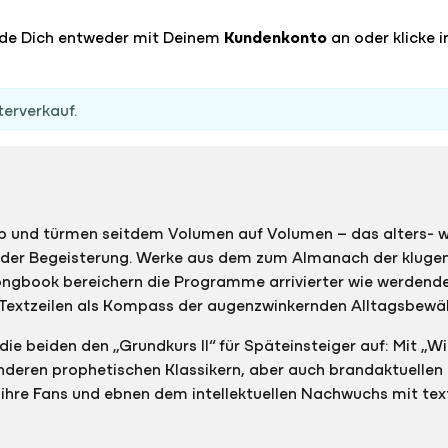
lde Dich entweder mit Deinem
Kundenkonto
an oder klicke i
terverkauf.
op und türmen seitdem Volumen auf Volumen – das alters-
nder Begeisterung. Werke aus dem zum Almanach der klugen 
ongbook bereichern die Programme arrivierter wie werdender
n Textzeilen als Kompass der augenzwinkernden Alltagsbew
ie beiden den „Grundkurs II“ für Späteinsteiger auf: Mit „W
deren prophetischen Klassikern, aber auch brandaktuellen
hre Fans und ebnen dem intellektuellen Nachwuchs mit textl